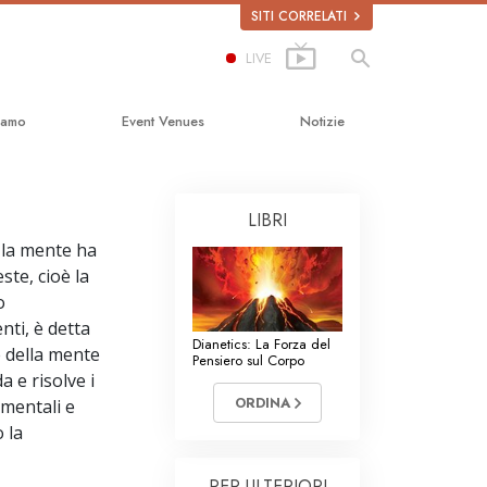
SITI CORRELATI
LIVE
iamo
Event Venues
Notizie
ità
LIBRI
ics
 la mente ha
ste, cioè la
o
nti, è detta
Dianetics: La Forza del
roga
 della mente
Pensiero sul Corpo
a e risolve i
 Umani
ORDINA
mentali e
 la
dini per i Diritti
PER ULTERIORI