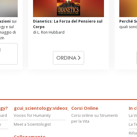
azioni
sui
Dianetics: La Forza del Pensiero sul
Perché S
ogy e sul
Corpo
quali sono
omaggio di
di L. Ron Hubbard
nze.
N
ORDINA
ogy?
gcui_scientology:videos_about_kyalami_from_scnnw
Corsi Online
In 
bard
Voices for Humanity
Corsi online su Strumenti
La Vi
per la Vita
y
Meet a Scientologist
La T
Rifo
Collegamento