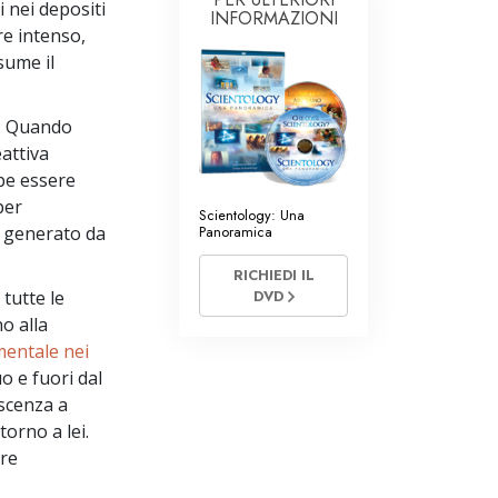
 nei depositi
i di Scientology
INFORMAZIONI
re intenso,
sume il
o. Quando
eattiva
bbe essere
per
Scientology: Una
o generato da
Panoramica
RICHIEDI IL
tutte le
DVD
o alla
mentale nei
o e fuori dal
scenza a
torno a lei.
are