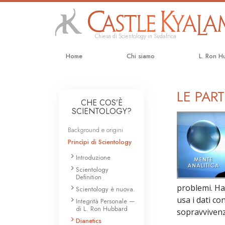
Chiesa di Scientology in Sudafrica
Home
Chi siamo
L. Ron H
LE PAR
CHE COS’È
SCIENTOLOGY?
Background e origini
Princìpi di Scientology
Introduzione
Scientology
Definition
problemi. Ha
Scientology è nuova.
usa i dati co
Integrità Personale —
di L. Ron Hubbard
sopravvivenz
Dianetics