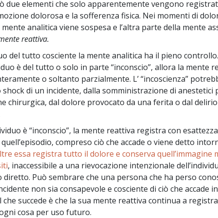
ò due elementi che solo apparentemente vengono registrati
Amore e Odio:
Ministri Volontar
Che Cos’è la Grandezza?
emozione dolorosa e la sofferenza fisica. Nei momenti di dolo
a mente analitica viene sospesa e l’altra parte della mente as
mente reattiva.
uo del tutto cosciente la mente analitica ha il pieno controll
viduo è del tutto o solo in parte “inconscio”, allora la mente r
 interamente o soltanto parzialmente. L’ “incoscienza” potre
 shock di un incidente, dalla somministrazione di anestetici 
e chirurgica, dal dolore provocato da una ferita o dal deliri
.
viduo è “inconscio”, la mente reattiva registra con esattezza 
 quell’episodio, compreso ciò che accade o viene detto intorn
ltre essa registra tutto il dolore e conserva quell’immagine 
iti
, inaccessibile a una rievocazione intenzionale dell’individu
o diretto. Può sembrare che una persona che ha perso cono
ncidente non sia consapevole e cosciente di ciò che accade in
l che succede è che la sua mente reattiva continua a registr
ogni cosa per uso futuro.