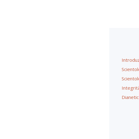
Introdu
Scientol
Scientol
Integri
Dianetic