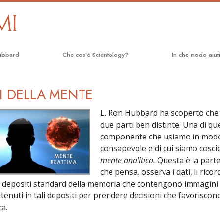
ubbard
Che cos’è Scientology?
In che modo aiut
Credenze e pratiche
La Via della Felic
TI DELLA MENTE
Credo e codici di Scientology
Applied Scholast
L. Ron Hubbard ha scoperto che
Che cosa dicono gli Scientologist
Criminon
due parti ben distinte. Una di que
riguardo a Scientology
componente che usiamo in mod
Narconon
Incontra uno Scientologist
consapevole e di cui siamo coscie
La Verità sulla D
mente analitica.
Questa è la parte
All’interno di una Chiesa
che pensa, osserva i dati, li ricord
Uniti per i Diritti
 depositi standard della memoria che contengono immagini 
I Principi Fondamentali di Scientology
ntenuti in tali depositi per prendere decisioni che favoriscono
Comitato dei Citta
Un’Introduzione a Dianetics
Umani
a.