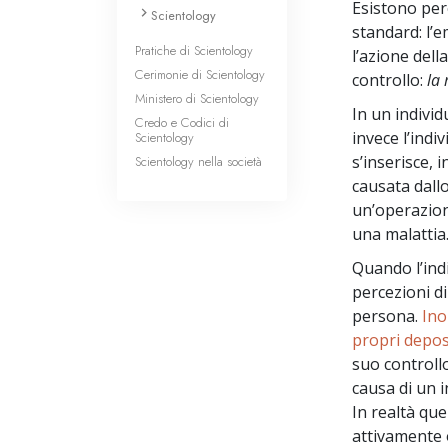
Esistono per
Scientology
standard: l’
Pratiche di Scientology
l’azione dell
Cerimonie di Scientology
controllo:
la 
Ministero di Scientology
In un individ
Credo e Codici di
invece l’indi
Scientology
s’inserisce,
Scientology nella società
causata dallo
un’operazion
una malattia
Quando l’indi
percezioni di
persona.
Ino
propri depos
suo controll
causa di un i
In realtà que
attivamente 