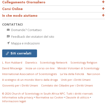
Collegamento Giornaliero
Corsi Online
In che modo aiutiamo
CONTATTACI
Domande? Contattaci
Feedback dei visitatori del sito
Mappa e indicazioni
Siti correlati
L. Ron Hubbard
Dianetics
Scientology Network
Scientology Religion
David Miscavige
Inizia un corso on-line
Ministri Volontari di Scientology
International Association of Scientologists
La Via della Felicità
Narconon
A sostegno di un mondo libero dalla droga
Uniti per i Diritti Umani
Gioventù per i Diritti Umani
Comitato dei Cittadini per i Diritti Umani
© 2026
Church of Scientology in South Africa NPC.
Tutti i diritti riservati.
Informativa sulla privacy
•
Normativa sui Cookie
•
Clausole di utilizzo
•
Informazioni legali